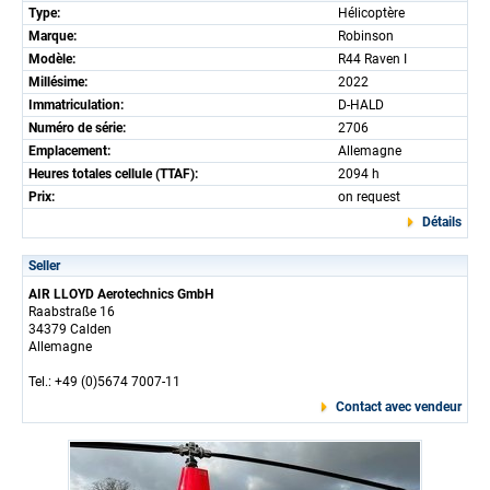
Type:
Hélicoptère
Marque:
Robinson
Modèle:
R44 Raven I
Millésime:
2022
Immatriculation:
D-HALD
Numéro de série:
2706
Emplacement:
Allemagne
Heures totales cellule (TTAF):
2094 h
Prix:
on request
Détails
Seller
AIR LLOYD Aerotechnics GmbH
Raabstraße 16
34379 Calden
Allemagne
Tel.: +49 (0)5674 7007-11
Contact avec vendeur