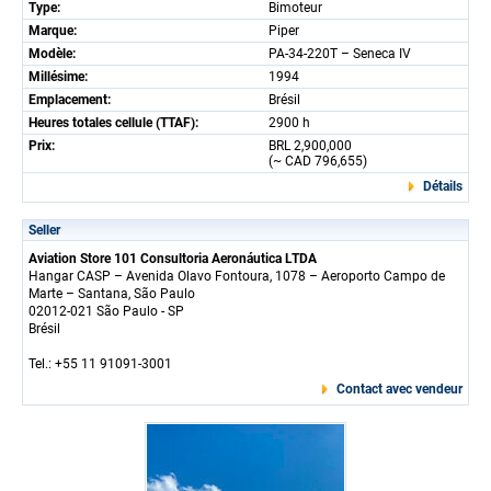
Type:
Bimoteur
Marque:
Piper
Modèle:
PA-34-220T – Seneca IV
Millésime:
1994
Emplacement:
Brésil
Heures totales cellule (TTAF):
2900 h
Prix:
BRL 2,900,000
(~ CAD 796,655)
Détails
Seller
Aviation Store 101 Consultoria Aeronáutica LTDA
Hangar CASP – Avenida Olavo Fontoura, 1078 – Aeroporto Campo de
Marte – Santana, São Paulo
02012-021 São Paulo - SP
Brésil
Tel.: +55 11 91091-3001
Contact avec vendeur