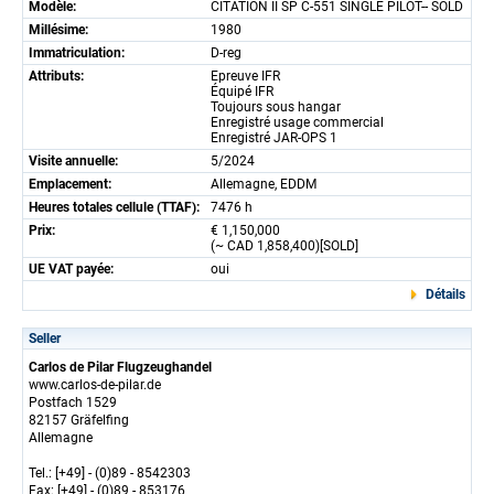
Modèle:
CITATION II SP C-551 SINGLE PILOT-- SOLD
Millésime:
1980
Immatriculation:
D-reg
Attributs:
Epreuve IFR
Équipé IFR
Toujours sous hangar
Enregistré usage commercial
Enregistré JAR-OPS 1
Visite annuelle:
5/2024
Emplacement:
Allemagne, EDDM
Heures totales cellule (TTAF):
7476 h
Prix:
€ 1,150,000
(~ CAD 1,858,400)[SOLD]
UE VAT payée:
oui
Détails
Seller
Carlos de Pilar Flugzeughandel
www.carlos-de-pilar.de
Postfach 1529
82157 Gräfelfing
Allemagne
Tel.: [+49] - (0)89 - 8542303
Fax: [+49] - (0)89 - 853176