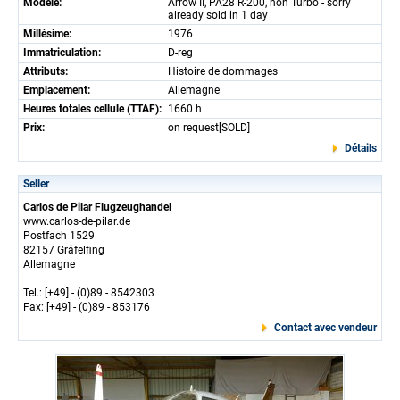
Modèle:
Arrow II, PA28 R-200, non Turbo - sorry
already sold in 1 day
Millésime:
1976
Immatriculation:
D-reg
Attributs:
Histoire de dommages
Emplacement:
Allemagne
Heures totales cellule (TTAF):
1660 h
Prix:
on request[SOLD]
Détails
Seller
Carlos de Pilar Flugzeughandel
www.carlos-de-pilar.de
Postfach 1529
82157 Gräfelfing
Allemagne
Tel.: [+49] - (0)89 - 8542303
Fax: [+49] - (0)89 - 853176
Contact avec vendeur