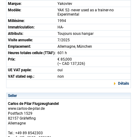
Marque:
Yakovlev
Modèle:
YAK 52- never used as a trainer-no
Experimental
Millésime:
1994
Immatriculation:
HA-
Attributs:
Toujours sous hangar
Visite annuelle:
7/2025
Emplacement:
Allemagne, München
Heures totales cellule (TTAF):
601 h
Prix:
€ 85,000
(~ CAD 137,326)
UE VAT payée:
oui
VAT stated sep.:
non
Détails
Seller
Carlos de Pilar Flugzeughandel
www.carlos-de-pilar.de
Postfach 1529
82157 Gräfelfing
Allemagne
Tel.: +49 89 8542303