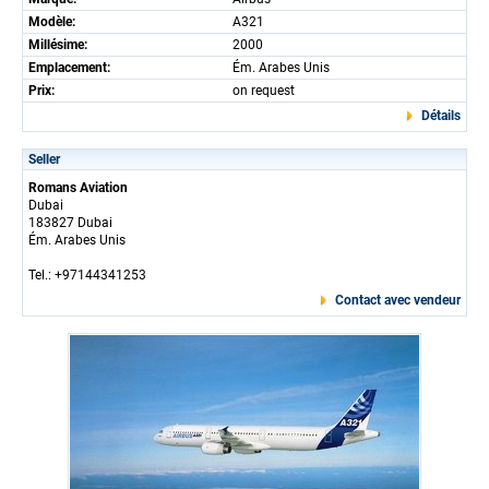
Modèle:
A321
Millésime:
2000
Emplacement:
Ém. Arabes Unis
Prix:
on request
Détails
Seller
Romans Aviation
Dubai
183827 Dubai
Ém. Arabes Unis
Tel.: +97144341253
Contact avec vendeur