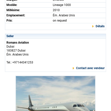
Modèle:
Lineage 1000
Millésime:
2010
Emplacement:
Ém. Arabes Unis
Prix:
on request
Détails
Seller
Romans Aviation
Dubai
183827 Dubai
Ém. Arabes Unis
Tel.: +97144341253
Contact avec vendeur