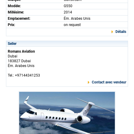
Modèle:
G550
Millésime:
2014
Emplacement:
Ém. Arabes Unis
Prix:
on request
Détails
Seller
Romans Aviation
Dubai
183827 Dubai
Ém. Arabes Unis
Tel.: +97144341253
Contact avec vendeur