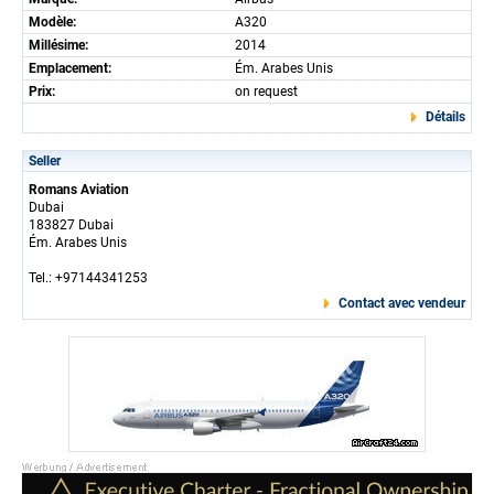
Modèle:
A320
Millésime:
2014
Emplacement:
Ém. Arabes Unis
Prix:
on request
Détails
Seller
Romans Aviation
Dubai
183827 Dubai
Ém. Arabes Unis
Tel.: +97144341253
Contact avec vendeur