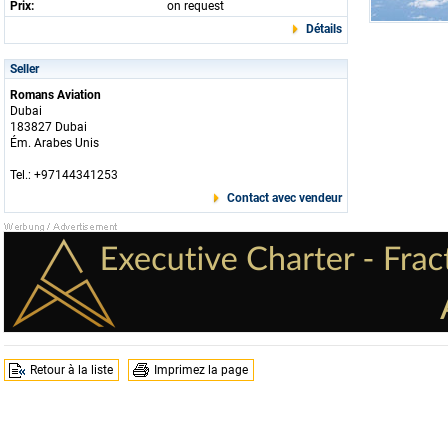
Prix:
on request
Détails
Seller
Romans Aviation
Dubai
183827 Dubai
Ém. Arabes Unis
Tel.: +97144341253
Contact avec vendeur
Retour à la liste
Imprimez la page