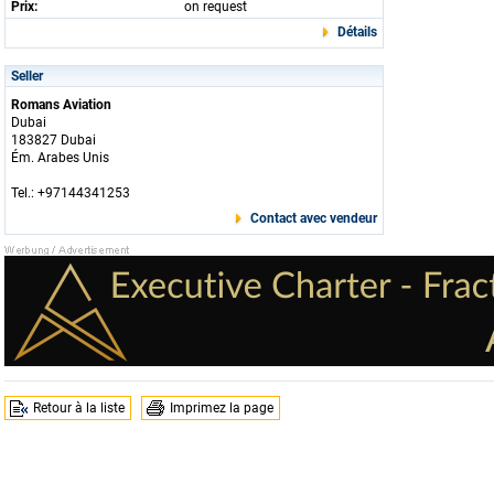
Prix:
on request
Détails
Seller
Romans Aviation
Dubai
183827 Dubai
Ém. Arabes Unis
Tel.: +97144341253
Contact avec vendeur
Retour à la liste
Imprimez la page