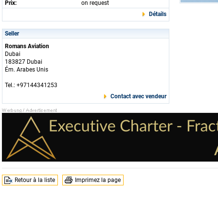
Prix:
on request
Détails
Seller
Romans Aviation
Dubai
183827 Dubai
Ém. Arabes Unis
Tel.: +97144341253
Contact avec vendeur
Retour à la liste
Imprimez la page