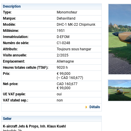
Description
Type:
Monomoteur
Marque:
Dehavilland
Modèle:
DHC-1 MK-22 Chipmunk
Millésime:
1951
Immatriculation:
D-EFOM
Numéro de série:
C1-0248
Attributs:
Toujours sous hangar
Visite annuelle:
2/2025
Emplacement:
Allemagne
Heures totales cellule (TTAF):
9020 h
Prix:
€ 99,000
(~ CAD 160,677)
Net-price:
CAD 160,677
€ 99,000
UE VAT payée:
oui
VAT stated sep.:
non
Détails
Seller
K-aircraft Jets & Props, Inh. Klaus Kuehl