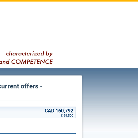
current offers -
CAD 160,792
€ 99,500