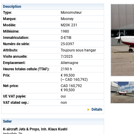
Description
Type:
Monomoteur
Marque:
Mooney
Modèle:
M20K 231
Millésime:
1980
Immatriculation:
D-ETIB
Numéro de série:
25-0397
Attributs:
Toujours sous hangar
Visite annuelle:
7/2025
Emplacement:
Allemagne
Heures totales cellule (TTAF):
2190 h
Prix:
€ 99,500
(~ CAD 160,792)
Net-price:
CAD 160,792
€ 99,500
UE VAT payée:
oui
VAT stated sep.:
non
Détails
Seller
K-aircraft Jets & Props, Inh. Klaus Kuehl