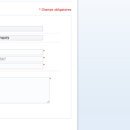
* Champs obligatoires
nquiry
*
*
*
*