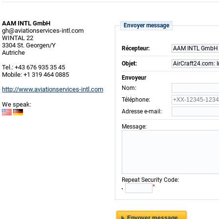
AAM INTL GmbH
Envoyer message
gh@aviationservices-intl.com
WINTAL 22
3304 St. Georgen/Y
Récepteur:
AAM INTL GmbH
Autriche
Objet:
AirCraft24.com: I
Tel.: +43 676 935 35 45
Mobile: +1 319 464 0885
Envoyeur
:
Nom
http://www.aviationservices-intl.com
:
Téléphone
We speak:
:
Adresse e-mail
:
Message
:
Repeat Security Code
*