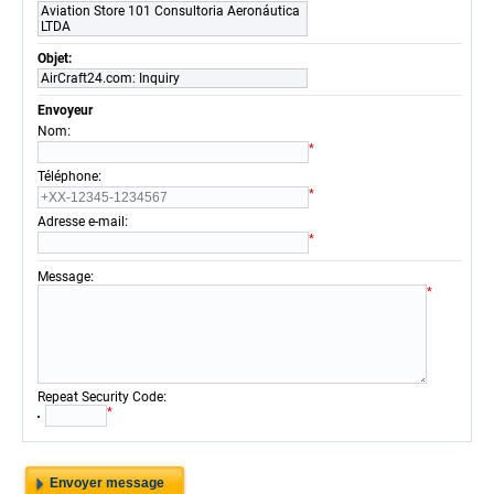
Aviation Store 101 Consultoria Aeronáutica
LTDA
Objet:
AirCraft24.com: Inquiry
Envoyeur
:
Nom
*
:
Téléphone
*
:
Adresse e-mail
*
:
Message
*
:
Repeat Security Code
*