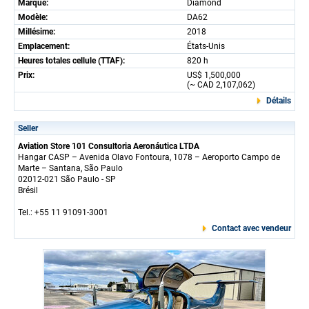
Marque:
Diamond
Modèle:
DA62
Millésime:
2018
Emplacement:
États-Unis
Heures totales cellule (TTAF):
820 h
Prix:
US$ 1,500,000
(~ CAD 2,107,062)
Détails
Seller
Aviation Store 101 Consultoria Aeronáutica LTDA
Hangar CASP – Avenida Olavo Fontoura, 1078 – Aeroporto Campo de
Marte – Santana, São Paulo
02012-021 São Paulo - SP
Brésil
Tel.: +55 11 91091-3001
Contact avec vendeur