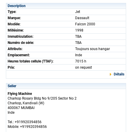
Description
Type:
Jet
Marque:
Dassault
Modèle:
Falcon 2000
Millésime:
1998
Immatriculation:
TBA
Numéro de série:
TBA
Attributs:
Toujours sous hangar
Emplacement:
Inde
Heures totales cellule (TTAF):
7015 h
Prix:
on request
Détails
Seller
Flying Machine
Charkop Rosary Bldg No 9/205 Sector No 2
Charkop, Kandivali (W)
400067 MUMBAI
Inde
Tel.: +919920394856
Mobile: +919920394856