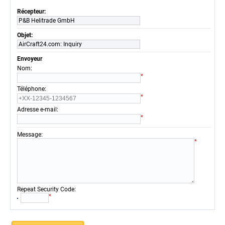
Récepteur:
P&B Helitrade GmbH
Objet:
AirCraft24.com: Inquiry
Envoyeur
:
Nom
*
:
Téléphone
*
:
Adresse e-mail
*
:
Message
*
:
Repeat Security Code
*