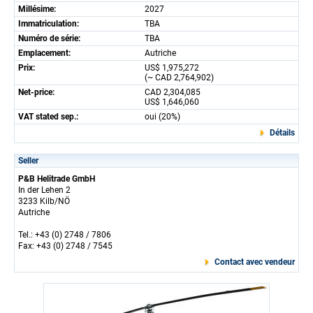
Millésime:
2027
Immatriculation:
TBA
Numéro de série:
TBA
Emplacement:
Autriche
Prix:
US$ 1,975,272
(~ CAD 2,764,902)
Net-price:
CAD 2,304,085
US$ 1,646,060
VAT stated sep.:
oui (20%)
Détails
Seller
P&B Helitrade GmbH
In der Lehen 2
3233 Kilb/NÖ
Autriche
Tel.: +43 (0) 2748 / 7806
Fax: +43 (0) 2748 / 7545
Contact avec vendeur