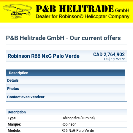
P&B Helitrade GmbH - Our current offers
CAD 2,764,902
Robinson R66 NxG Palo Verde
US$ 1,975,272
Description
Détails
Photos
Contact avec vendeur
Description
Type:
Hélicoptère (Turbine)
Marque:
Robinson
Modèle:
R66 NxG Palo Verde