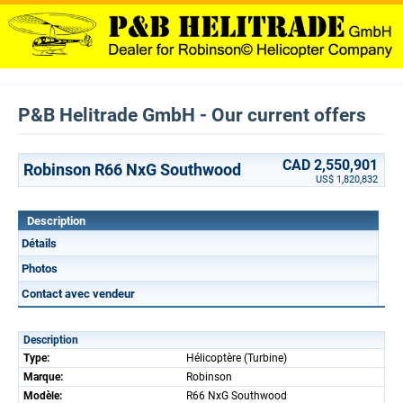
P&B Helitrade GmbH - Our current offers
CAD 2,550,901
Robinson R66 NxG Southwood
US$ 1,820,832
Description
Détails
Photos
Contact avec vendeur
Description
Type:
Hélicoptère (Turbine)
Marque:
Robinson
Modèle:
R66 NxG Southwood