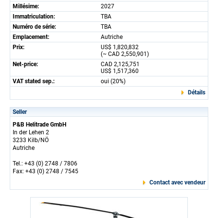
Millésime:
2027
Immatriculation:
TBA
Numéro de série:
TBA
Emplacement:
Autriche
Prix:
US$ 1,820,832
(~ CAD 2,550,901)
Net-price:
CAD 2,125,751
US$ 1,517,360
VAT stated sep.:
oui (20%)
Détails
Seller
P&B Helitrade GmbH
In der Lehen 2
3233 Kilb/NÖ
Autriche
Tel.: +43 (0) 2748 / 7806
Fax: +43 (0) 2748 / 7545
Contact avec vendeur