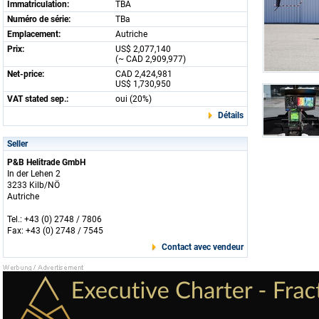
Immatriculation:
TBA
Numéro de série:
TBa
Emplacement:
Autriche
Prix:
US$ 2,077,140
(~ CAD 2,909,977)
Net-price:
CAD 2,424,981
US$ 1,730,950
VAT stated sep.:
oui (20%)
Détails
Seller
P&B Helitrade GmbH
In der Lehen 2
3233 Kilb/NÖ
Autriche
Tel.: +43 (0) 2748 / 7806
Fax: +43 (0) 2748 / 7545
Contact avec vendeur