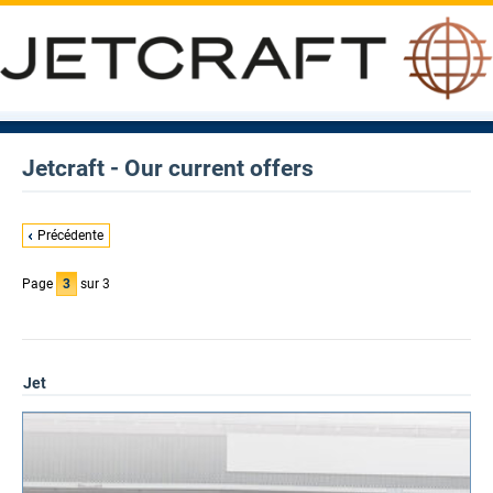
Jetcraft - Our current offers
Précédente
Page
3
sur 3
Jet