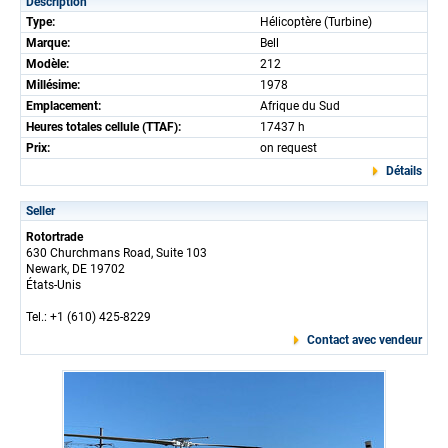
Description
Type:
Hélicoptère (Turbine)
Marque:
Bell
Modèle:
212
Millésime:
1978
Emplacement:
Afrique du Sud
Heures totales cellule (TTAF):
17437 h
Prix:
on request
Détails
Seller
Rotortrade
630 Churchmans Road, Suite 103
Newark, DE 19702
États-Unis
Tel.: +1 (610) 425-8229
Contact avec vendeur