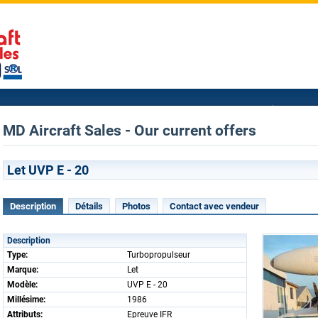
MD Aircraft Sales - Our current offers
Let UVP E - 20
Description
Détails
Photos
Contact avec vendeur
Description
Type:
Turbopropulseur
Marque:
Let
Modèle:
UVP E - 20
Millésime:
1986
Attributs:
Epreuve IFR