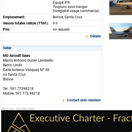
Équipé IFR
Toujours sous hangar
Enregistré usage commercial
Emplacement:
Bolivie, Santa Cruz
Heures totales cellule (TTAF):
9 h
Prix:
on request
Détails
Seller
MD Aircraft Sales
Marco Antonio Duran Landaeta
Barrio Lindo
Calle Antenor Vasquez Nº 38
no Santa Cruz
Bolivie
Tel.: 591 77398218
Mobile: 591 773 98218
Contact avec vendeur