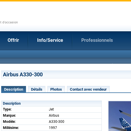
et d'occasion
Offrir
Info/Service
Professionnels
Airbus A330-300
Description
Détails
Photos
Contact avec vendeur
Description
Type:
Jet
Marque:
Airbus
Modèle:
A330-300
Millésime:
1997