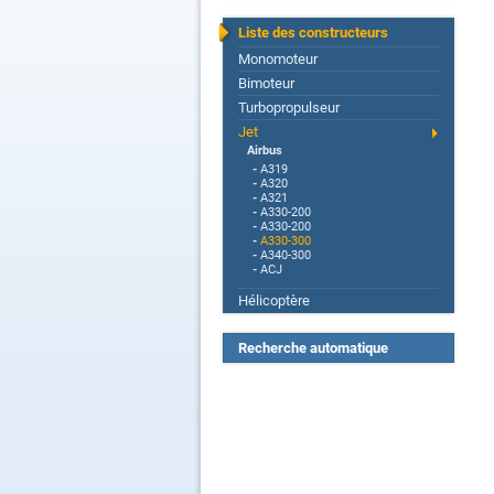
Liste des constructeurs
Monomoteur
Bimoteur
Turbopropulseur
Jet
Airbus
-
A319
-
A320
-
A321
-
A330-200
-
A330-200
-
A330-300
-
A340-300
-
ACJ
Hélicoptère
Recherche automatique