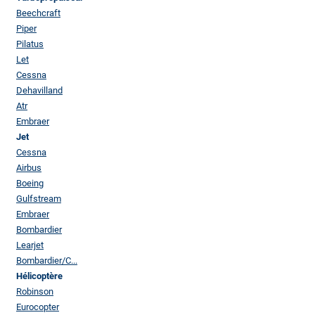
Beechcraft
Piper
Pilatus
Let
Cessna
Dehavilland
Atr
Embraer
Jet
Cessna
Airbus
Boeing
Gulfstream
Embraer
Bombardier
Learjet
Bombardier/C...
Hélicoptère
Robinson
Eurocopter