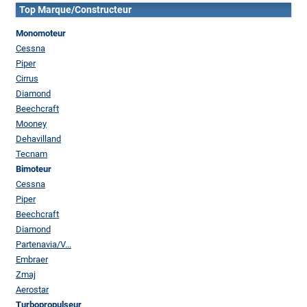
Top Marque/Constructeur
Monomoteur
Cessna
Piper
Cirrus
Diamond
Beechcraft
Mooney
Dehavilland
Tecnam
Bimoteur
Cessna
Piper
Beechcraft
Diamond
Partenavia/V...
Embraer
Zmaj
Aerostar
Turbopropulseur