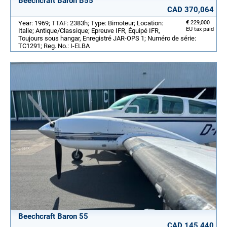
Beechcraft Baron B55
CAD 370,064
Year: 1969; TTAF: 2383h; Type: Bimoteur; Location:
€ 229,000
EU tax paid
Italie; Antique/Classique; Epreuve IFR, Équipé IFR,
Toujours sous hangar, Enregistré JAR-OPS 1; Numéro de série:
TC1291; Reg. No.: I-ELBA
Beechcraft Baron 55
CAD 145,440