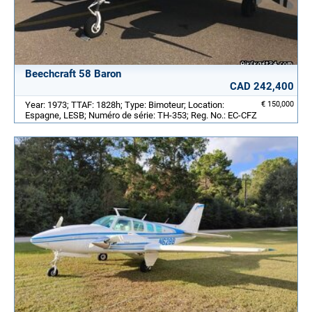
Beechcraft 58 Baron
CAD 242,400
Year: 1973; TTAF: 1828h; Type: Bimoteur; Location:
€ 150,000
Espagne, LESB; Numéro de série: TH-353; Reg. No.: EC-CFZ