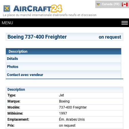
Canada (FR)
La place du marché internationale d'aéronefs neufs et d'occasion
MENU
Boeing 737-400 Freighter
on request
Description
Détails
Photos
Contact avec vendeur
Description
Type:
Jet
Marque:
Boeing
Modèle:
737-400 Freighter
Millésime:
1997
Emplacement:
Ém. Arabes Unis
Prix:
on request