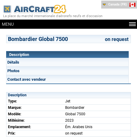
Canada (FR)
La place du marché internationale d'aéronefs neufs et d'occasion
MENU
Bombardier Global 7500
on request
Description
Détails
Photos
Contact avec vendeur
Description
Type:
Jet
Marque:
Bombardier
Modèle:
Global 7500
Millésime:
2023
Emplacement:
Ém. Arabes Unis
Prix:
on request