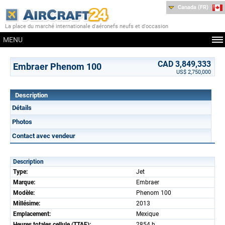
Canada (FR)
La place du marché internationale d'aéronefs neufs et d'occasion
MENU
CAD 3,849,333
Embraer Phenom 100
US$ 2,750,000
Description
Détails
Photos
Contact avec vendeur
Description
Type:
Jet
Marque:
Embraer
Modèle:
Phenom 100
Millésime:
2013
Emplacement:
Mexique
Heures totales cellule (TTAF):
2854 h