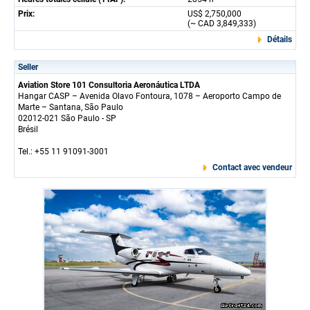
Prix:
US$ 2,750,000
(~ CAD 3,849,333)
Détails
Seller
Aviation Store 101 Consultoria Aeronáutica LTDA
Hangar CASP – Avenida Olavo Fontoura, 1078 – Aeroporto Campo de
Marte – Santana, São Paulo
02012-021 São Paulo - SP
Brésil
Tel.: +55 11 91091-3001
Contact avec vendeur