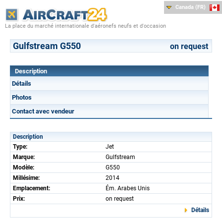
Canada (FR)
La place du marché internationale d'aéronefs neufs et d'occasion
Gulfstream G550
on request
Description
Détails
Photos
Contact avec vendeur
Description
Type:
Jet
Marque:
Gulfstream
Modèle:
G550
Millésime:
2014
Emplacement:
Ém. Arabes Unis
Prix:
on request
Détails