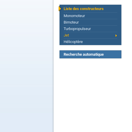
Liste des constructeurs
Monomoteur
Bimoteur
Turbopropulseur
Jet
Hélicoptère
Recherche automatique