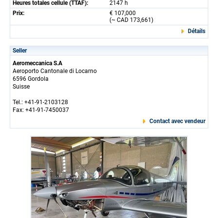
Heures totales cellule (TTAF):
2147 h
Prix:
€ 107,000
(~ CAD 173,661)
Détails
Seller
Aeromeccanica S.A
Aeroporto Cantonale di Locarno
6596 Gordola
Suisse
Tel.: +41-91-2103128
Fax: +41-91-7450037
Contact avec vendeur