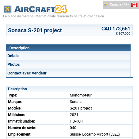
Canada (FR)
La place du marché internationale d'aéronefs neufs et d'occasion
CAD 173,661
Sonaca S-201 project
€ 107,000
Description
Détails
Photos
Contact avec vendeur
Description
Type:
Monomoteur
Marque:
Sonaca
Modèle:
S-201 project
Millésime:
2021
Immatriculation:
HB-KGH
Numéro de série:
040
Emplacement:
Suisse, Locarno Airport (LSZL)