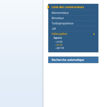
Liste des constructeurs
Monomoteur
Bimoteur
Turbopropulseur
Jet
Hélicoptère
Agusta
-
A109
-
A119
-
AB139
Recherche automatique