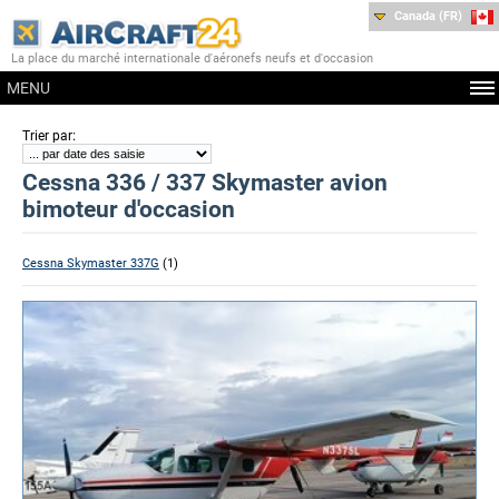
Canada (FR)
La place du marché internationale d'aéronefs neufs et d'occasion
MENU
:
Trier par
Cessna 336 / 337 Skymaster avion
bimoteur d'occasion
Cessna Skymaster 337G
(1)