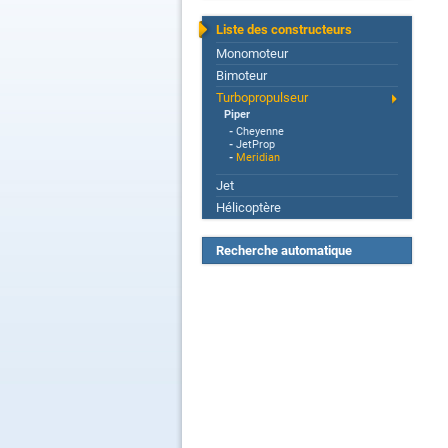
Liste des constructeurs
Monomoteur
Bimoteur
Turbopropulseur
Piper
-
Cheyenne
-
JetProp
-
Meridian
Jet
Hélicoptère
Recherche automatique