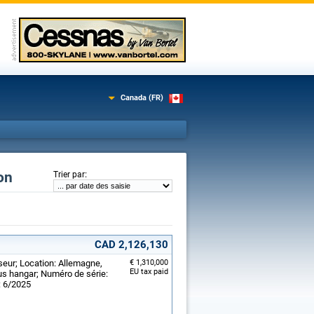
Canada (FR)
on
:
Trier par
CAD 2,126,130
seur; Location: Allemagne,
€ 1,310,000
EU tax paid
us hangar; Numéro de série:
: 6/2025