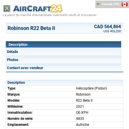
Canada (FR)
La place du marché internationale d'aéronefs neufs et d'occasion
CAD 564,864
Robinson R22 Beta II
US$ 403,200
Description
Détails
Photos
Contact avec vendeur
Description
Type:
Hélicoptère (Piston)
Marque:
Robinson
Modèle:
R22 Beta II
Millésime:
2021
Immatriculation:
OE-XPH
Numéro de série:
4835
Emplacement:
Autriche