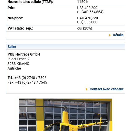
Heures totales cellule (TTAF):
1150 h
Prix:
US$ 403,200
(~ CAD 564,864)
Net-price:
CAD 470,720
US$ 336,000
VAT stated sep.:
oui (20%)
Détails
Seller
P&B Helitrade GmbH
In der Lehen 2
3233 Kilb/NÖ
Autriche
Tel.: +43 (0) 2748 / 7806
Fax: +43 (0) 2748 / 7545
Contact avec vendeur