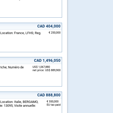
CAD 404,000
 Location: France, LFHS; Reg.
€ 250,000
CAD 1,496,050
triche; Numéro de
US$ 1,067,880
net price: US$ 889,900
CAD 888,800
 Location: Italie, BERGAMO,
€ 550,000
EU tax paid
: 13095; Visite annuelle: