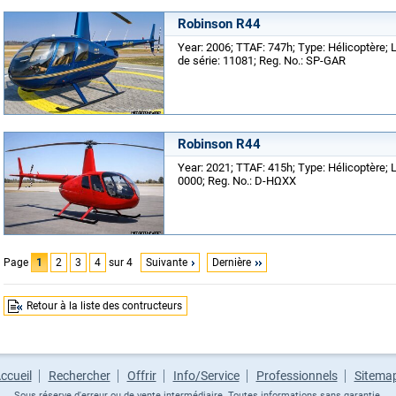
Robinson R44
Year: 2006; TTAF: 747h; Type: Hélicoptère;
de série: 11081; Reg. No.: SP-GAR
Robinson R44
Year: 2021; TTAF: 415h; Type: Hélicoptère; 
0000; Reg. No.: D-HΩXX
Page
1
2
3
4
sur 4
Suivante
Dernière
Retour à la liste des contructeurs
ccueil
Rechercher
Offrir
Info/Service
Professionnels
Sitema
Sous réserve d'erreur ou de vente intermédiaire. Toutes informations sans garantie.