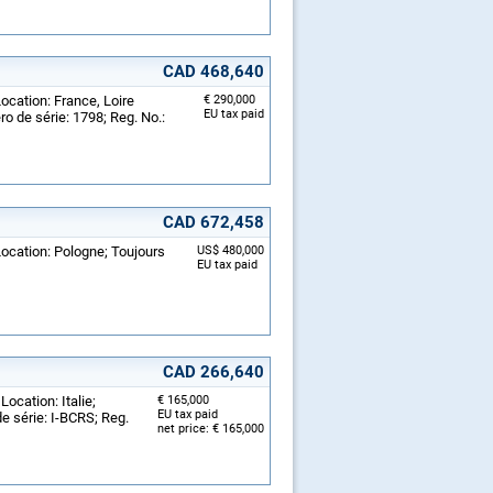
CAD 468,640
ocation: France, Loire
€ 290,000
EU tax paid
o de série: 1798; Reg. No.:
CAD 672,458
Location: Pologne; Toujours
US$ 480,000
EU tax paid
CAD 266,640
ocation: Italie;
€ 165,000
EU tax paid
e série: I-BCRS; Reg.
net price: € 165,000