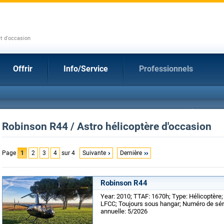
et d'occasion
Offrir
Info/Service
Professionnels
Robinson R44 / Astro hélicoptère d'occasion
Page
1
2
3
4
sur 4
Suivante
Dernière
Robinson R44
Year: 2010; TTAF: 1670h; Type: Hélicoptère
LFCC; Toujours sous hangar; Numéro de séri
annuelle: 5/2026