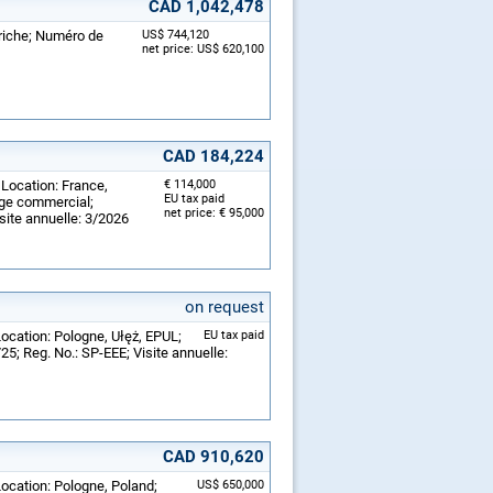
CAD 1,042,478
triche; Numéro de
US$ 744,120
net price: US$ 620,100
CAD 184,224
 Location: France,
€ 114,000
EU tax paid
age commercial;
net price: € 95,000
site annuelle: 3/2026
on request
Location: Pologne, Ułęż, EPUL;
EU tax paid
5; Reg. No.: SP-EEE; Visite annuelle:
CAD 910,620
Location: Pologne, Poland;
US$ 650,000