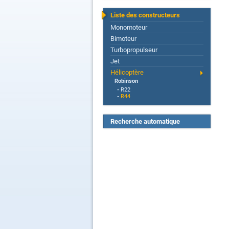
Liste des constructeurs
Monomoteur
Bimoteur
Turbopropulseur
Jet
Hélicoptère
Robinson
-
R22
-
R44
Recherche automatique