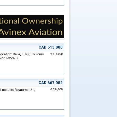
CAD 513,888
ocation: Italie, LIMZ; Toujours
€ 318,000
 No.: I-GVWD
CAD 667,052
; Location: Royaume-Uni,
£ 354,000