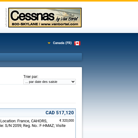
Canada (FR)
:
Trier par
CAD 517,120
; Location: France, CAHORS,
€ 320,000
e: S/N 2059; Reg. No.: F-HMAZ; Visite